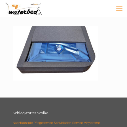
Schlagwörter Wolke
Nachtkonsole
Pflegeservice
Schubladen
Service
Vinylcreme