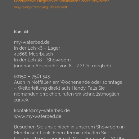
Nachtkonsole
Pflegeservice
Schubladen
Service
Vinylcreme
Vinylreiniger
Wartung
Wasserbett
Kontakt:
my-waterbed.de
In der Loh 36 – Lager
40668 Meerbusch
In der Loh 18 – Showroom
(nur nach Absprache von 8 – 22 Uhr möglich)
02150 – 7561 545
Auch in Notfällen am Wochenende oder sonntags
– Weiterleitung direkt aufs Handy. Falls Sie
niemanden erreichen, rufen wir schnellstmöglich
zurück.
kontakt@my-waterbed.de
www.my-waterbed.de
Besuchen Sie uns einfach in unserem Showroom in
Meerbusch-Lank. Einen Termin erhalten Sie
telefonisch oder per Email. Mo. – Sa. von 8 – 22 Uhr