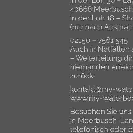
In der Loh 36 – La
40668 Meerbusch
In der Loh 18 – 
(nur nach Absprac
02150 – 7561 545
Auch in Notfälle
– Weiterleitung dir
niemanden erreich
zurück.
kontakt@my-wate
www.my-waterbe
Besuchen Sie uns
in Meerbusch-Lank
telefonisch oder p