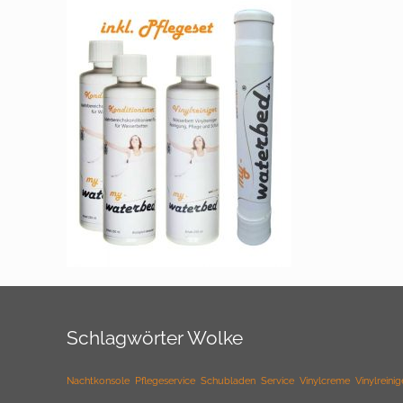
Schlagwörter Wolke
Nachtkonsole
Pflegeservice
Schubladen
Service
Vinylcreme
Vinylreinig