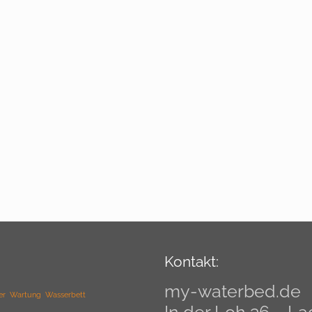
Kontakt:
my-waterbed.de
er
Wartung
Wasserbett