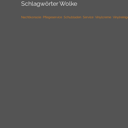
Schlagwörter Wolke
Nachtkonsole
Pflegeservice
Schubladen
Service
Vinylcreme
Vinylreinig